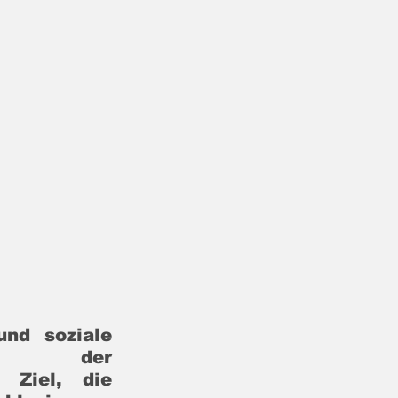
nd soziale 
nd der 
 Ziel, die 