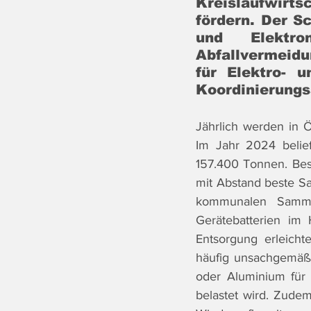
Kreislaufwirt
fördern. Der S
und Elektro
Abfallvermeid
für Elektro- u
Koordinierungs
Jährlich werden in Ö
Im Jahr 2024 belief
157.400 Tonnen. Beso
mit Abstand beste Sa
kommunalen Sammel
Gerätebatterien im 
Entsorgung erleicht
häufig unsachgemäß e
oder Aluminium für 
belastet wird. Zudem