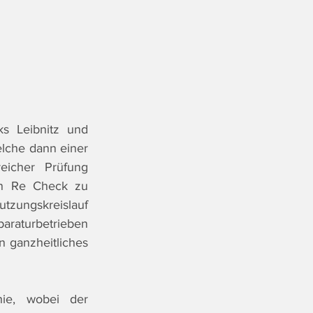
 Leibnitz und 
lche dann einer 
eicher Prüfung 
n Re Check zu 
zungskreislauf 
araturbetrieben 
 ganzheitliches 
hie, wobei der 