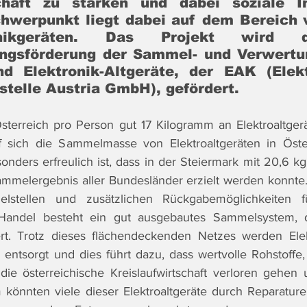
schaft zu stärken und dabei soziale In
chwerpunkt liegt dabei auf dem Bereich v
nikgeräten. Das Projekt wird d
ungsförderung der Sammel- und Verwertu
nd Elektronik-Altgeräte, der EAK (Elekt
stelle Austria GmbH), gefördert.
sterreich pro Person gut 17 Kilogramm an Elektroaltger
 sich die Sammelmasse von Elektroaltgeräten in Öster
nders erfreulich ist, dass in der Steiermark mit 20,6 kg
mmelergebnis aller Bundesländer erzielt werden konnte.
stellen und zusätzlichen Rückgabemöglichkeiten f
Handel besteht ein gut ausgebautes Sammelsystem, da
ert. Trotz dieses flächendeckenden Netzes werden Elek
ntsorgt und dies führt dazu, dass wertvolle Rohstoffe, 
die österreichische Kreislaufwirtschaft verloren gehen
 könnten viele dieser Elektroaltgeräte durch Reparature