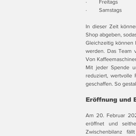
·        Freitags      
·        Samstags      
In dieser Zeit könn
Shop abgeben, sodass
Gleichzeitig können 
werden. Das Team vo
Von Kaffeemaschinen 
Mit jeder Spende un
reduziert, wertvoll
geschaffen. So gesta
Eröffnung und 
Am 20. Februar 2025
eröffnet und seit
Zwischenbilanz fäl