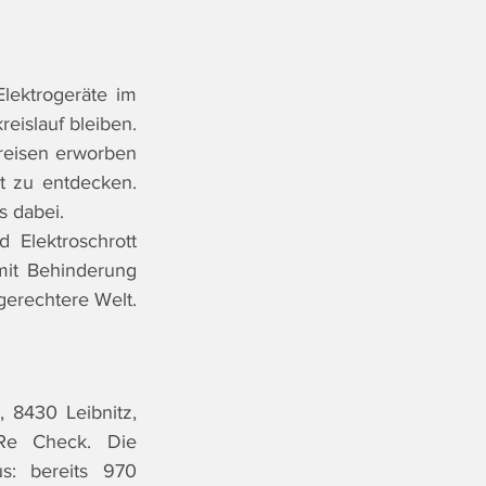
lektrogeräte im 
islauf bleiben. 
reisen erworben 
t zu entdecken. 
s dabei. 
Elektroschrott 
it Behinderung 
gerechtere Welt.
8430 Leibnitz, 
Re Check. Die 
: bereits 970 