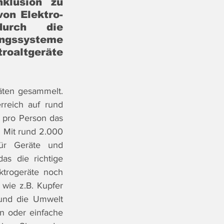
klusion zu 
on Elektro- 
urch die 
ngssysteme 
roaltgeräte 
äten gesammelt. 
reich auf rund 
 pro Person das 
 Mit rund 2.000 
ür Geräte und 
s die richtige 
trogeräte noch 
wie z.B. Kupfer 
 und die Umwelt 
n oder einfache 