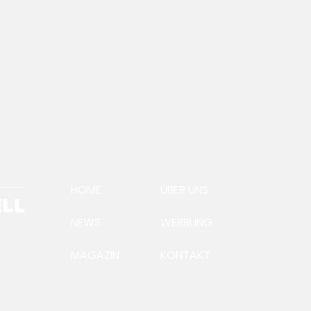
HOME
ÜBER UNS
NEWS
WERBUNG
MAGAZIN
KONTAKT
Ein
Aus
Präsident Andreas
Steinegger:Futtervermittlung
läuft auf Hochtouren