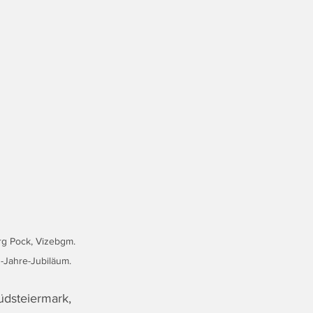
g Pock, Vizebgm. 
-Jahre-Jubiläum.
üdsteiermark, 