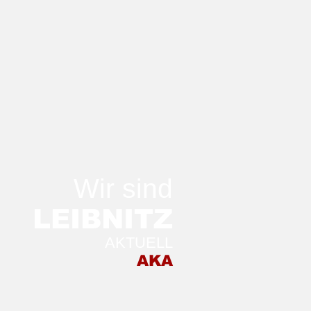
Wir sind
LEIB
NITZ
AKTUELL
 Morgen in der
AKA
stellung TRANSFER