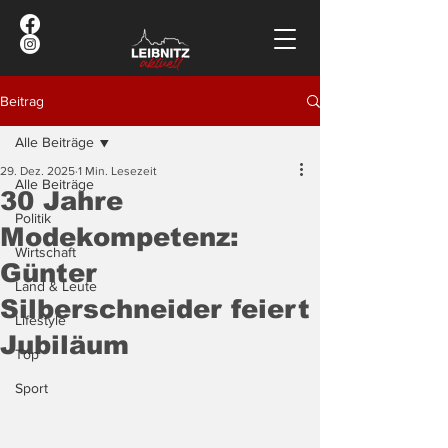
Beitrag
Alle Beiträge
29. Dez. 2025
1 Min. Lesezeit
Alle Beiträge
30 Jahre
Politik
Modekompetenz:
Wirtschaft
Günter
Land & Leute
Silberschneider feiert
Lifestyle
Jubiläum
Top
Sport