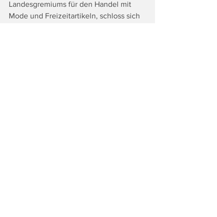
Landesgremiums für den Handel mit 
Mode und Freizeitartikeln, schloss sich 
den Glückwünschen herzlich an und 
würdigte die langjährige Leistung von 
Günter Silberschneider für die 
steirische Modebranche. 
Fotocredits: WKO Regionalstelle 
Südsteiermark
Tags:
Top
Wirtschaft
Alle ansehen
Ähnliche Beiträge