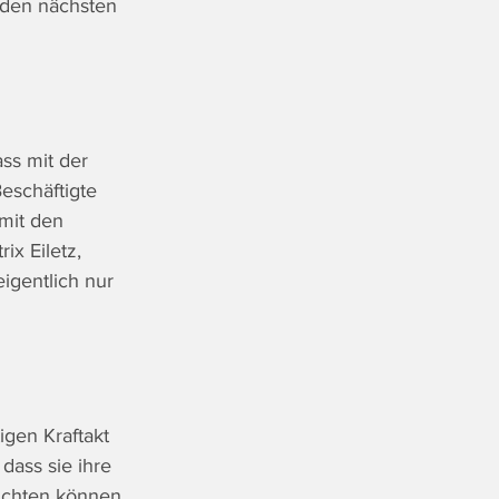
 den nächsten 
ss mit der 
eschäftigte 
mit den 
x Eiletz, 
eigentlich nur 
igen Kraftakt 
ass sie ihre 
ichten können 