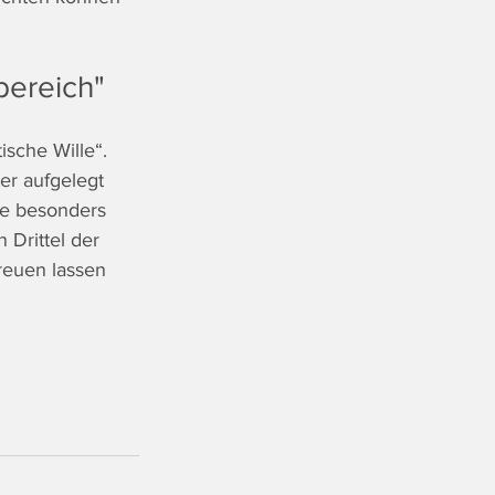
bereich"
ische Wille“. 
er aufgelegt 
ne besonders 
 Drittel der 
reuen lassen 