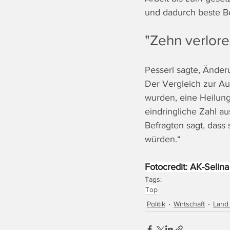
und dadurch beste Be
"Zehn verlore
Pesserl sagte, Änderu
Der Vergleich zur Au
wurden, eine Heilung
eindringliche Zahl aus
Befragten sagt, dass 
würden.“
Fotocredit: AK-Selina
Tags:
Top
Politik
Wirtschaft
Land