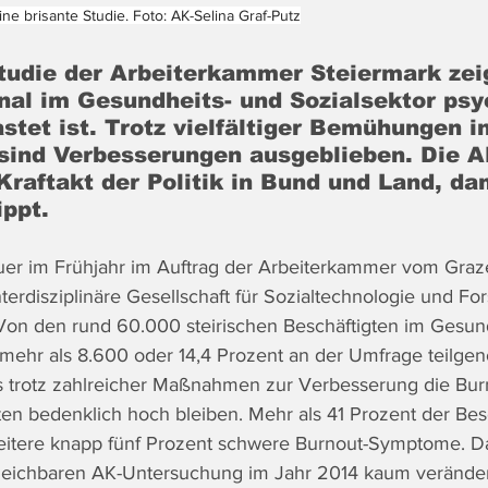
ne brisante Studie.
Foto: AK-Selina Graf-Putz
tudie der Arbeiterkammer Steiermark zeig
nal im Gesundheits- und Sozialsektor psy
stet ist. Trotz vielfältiger Bemühungen i
 sind Verbesserungen ausgeblieben. Die A
raftakt der Politik in Bund und Land, da
ippt.
uer im Frühjahr im Auftrag der Arbeiterkammer vom Graz
nterdisziplinäre Gesellschaft für Sozialtechnologie und Fo
Von den rund 60.000 steirischen Beschäftigten im Gesund
 mehr als 8.600 oder 14,4 Prozent an der Umfrage teilg
ss trotz zahlreicher Maßnahmen zur Verbesserung die Bur
ten bedenklich hoch bleiben. Mehr als 41 Prozent der Bes
eitere knapp fünf Prozent schwere Burnout-Symptome. Da
rgleichbaren AK-Untersuchung im Jahr 2014 kaum veränder