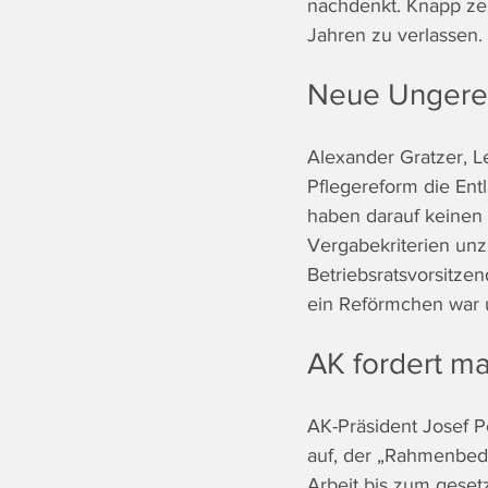
nachdenkt. Knapp zeh
Jahren zu verlassen. 
Neue Ungerec
Alexander Gratzer, Le
Pflegereform die Ent
haben darauf keinen 
Vergabekriterien unz
Betriebsratsvorsitzen
ein Reförmchen war 
AK fordert ma
AK-Präsident Josef Pe
auf, der „Rahmenbedi
Arbeit bis zum geset