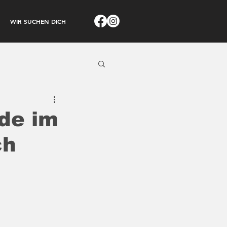
WIR SUCHEN DICH
nde im
ch