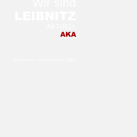
Wir sind
LEIB
NITZ
AKTUELL
 Morgen in der
AKA
stellung TRANSFER
Impressum
I
Datenschutz
I
AGB