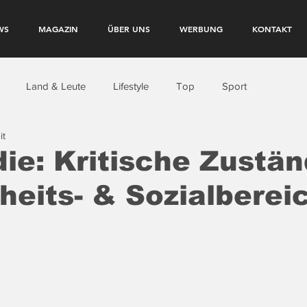
WS
MAGAZIN
ÜBER UNS
WERBUNG
KONTAKT
Land & Leute
Lifestyle
Top
Sport
it
ie: Kritische Zustä
eits- & Sozialberei