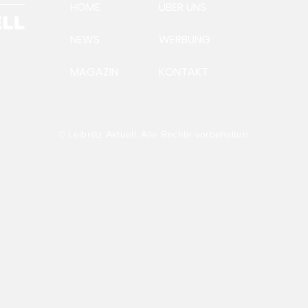
HOME
ÜBER UNS
NEWS
WERBUNG
MAGAZIN
KONTAKT
Ein
Aus
Präsident Andreas
Steinegger:Futtervermittlung
läuft auf Hochtouren
© Leibnitz Aktuell. Alle Rechte vorbehalten.