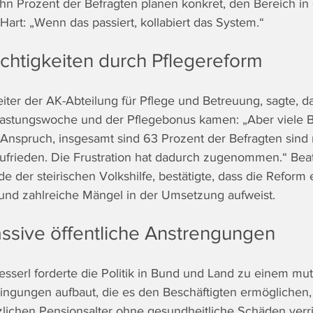
n Prozent der Befragten planen konkret, den Bereich in
Hart: „Wenn das passiert, kollabiert das System.“
htigkeiten durch Pflegereform 
iter der AK-Abteilung für Pflege und Betreuung, sagte, da
lastungswoche und der Pflegebonus kamen: „Aber viele B
Anspruch, insgesamt sind 63 Prozent der Befragten sind 
ufrieden. Die Frustration hat dadurch zugenommen.“ Beatri
de der steirischen Volkshilfe, bestätigte, dass die Reform 
und zahlreiche Mängel in der Umsetzung aufweist. 
ssive öffentliche Anstrengungen 
sserl forderte die Politik in Bund und Land zu einem mut
ngungen aufbaut, die es den Beschäftigten ermöglichen, d
zlichen Pensionsalter ohne gesundheitliche Schäden verr