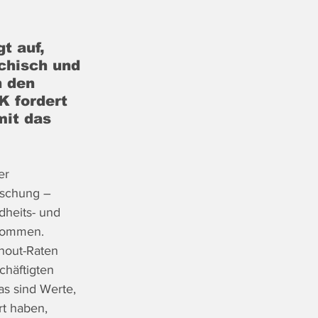
t auf, 
chisch und 
n den 
K fordert 
mit das 
er 
rschung – 
heits- und 
enommen. 
nout-Raten 
chäftigten 
s sind Werte, 
t haben, 