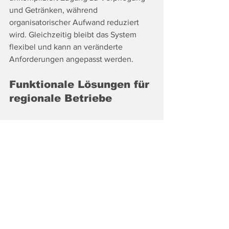
und Getränken, während 
organisatorischer Aufwand reduziert 
wird. Gleichzeitig bleibt das System 
flexibel und kann an veränderte 
Anforderungen angepasst werden.
Funktionale Lösungen für 
regionale Betriebe
Versorgungslösungen sind heute ein 
wichtiger Bestandteil moderner 
Betriebsorganisation. Entscheidend ist 
jedoch nicht nur die Technik, sondern 
vor allem die Frage, wie gut sie sich in 
den Alltag integrieren lassen. Gerade in 
der Region Leibnitz zeigt sich, dass die 
Kombination aus funktionaler 
Umsetzung und regionaler Betreuung 