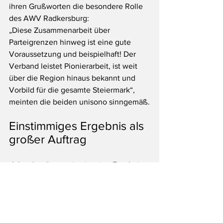
ihren Grußworten die besondere Rolle 
des AWV Radkersburg:
„Diese Zusammenarbeit über 
Parteigrenzen hinweg ist eine gute 
Voraussetzung und beispielhaft! Der 
Verband leistet Pionierarbeit, ist weit 
über die Region hinaus bekannt und 
Vorbild für die gesamte Steiermark“, 
meinten die beiden unisono sinngemäß.
Einstimmiges Ergebnis als 
großer Auftrag
„Ich sehe dieses einstimmige Ergebnis 
als großen Auftrag. Gemeinsam mit 
unserem erfahrenen Team und 
Geschäftsführer Wolfgang Haiden 
werden wir die Erfolgsgeschichte des 