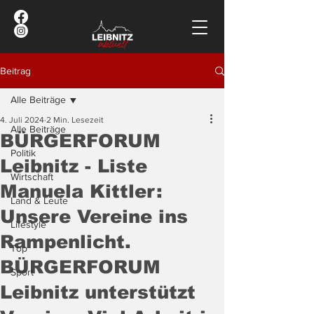
Beitrag
Alle Beiträge
4. Juli 2024
2 Min. Lesezeit
Alle Beiträge
BÜRGERFORUM
Politik
Leibnitz - Liste
Wirtschaft
Manuela Kittler:
Land & Leute
Unsere Vereine ins
Lifestyle
Rampenlicht.
Top
BÜRGERFORUM
Sport
Leibnitz unterstützt