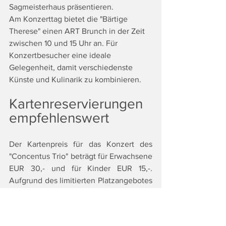
Sagmeisterhaus präsentieren.
Am Konzerttag bietet die "Bärtige 
Therese" einen ART Brunch in der Zeit 
zwischen 10 und 15 Uhr an. Für 
Konzertbesucher eine ideale 
Gelegenheit, damit verschiedenste 
Künste und Kulinarik zu kombinieren.
Kartenreservierungen 
empfehlenswert
Der Kartenpreis für das Konzert des 
"Concentus Trio" beträgt für Erwachsene 
EUR 30,- und für Kinder EUR 15,-. 
Aufgrund des limitierten Platzangebotes 
sind Kartenreservierung en dringend zu 
empfehlen: 
klang@kulturfrische.at
 oder 
telefonisch unter T 0676 7837282.