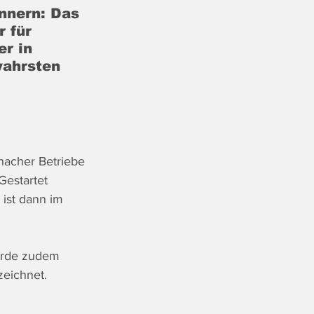
nnern: Das 
 für 
r in 
wahrsten 
hacher Betriebe 
estartet 
ist dann im 
urde zudem 
eichnet.