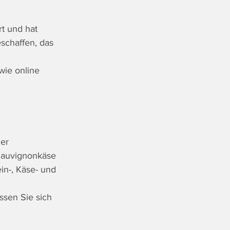
rt und hat 
chaffen, das 
wie online 
er 
Sauvignonkäse 
n-, Käse- und 
sen Sie sich 