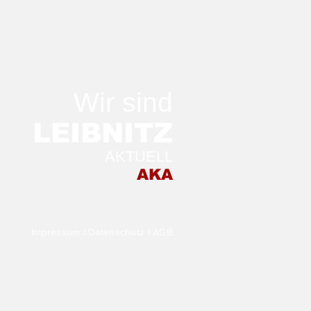
Wir sind
LEIB
NITZ
AKTUELL
 Morgen in der
AKA
stellung TRANSFER
Impressum
I
Datenschutz
I
AGB