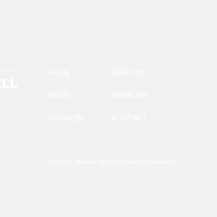
HOME
ÜBER UNS
NEWS
WERBUNG
MAGAZIN
KONTAKT
Ein
Aus
Präsident Andreas
Steinegger:Futtervermittlung
läuft auf Hochtouren
© Leibnitz Aktuell. Alle Rechte vorbehalten.