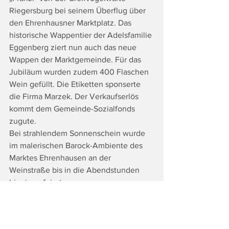
Riegersburg bei seinem Überflug über 
den Ehrenhausner Marktplatz. Das 
historische Wappentier der Adelsfamilie 
Eggenberg ziert nun auch das neue 
Wappen der Marktgemeinde. Für das 
Jubiläum wurden zudem 400 Flaschen 
Wein gefüllt. Die Etiketten sponserte 
die Firma Marzek. Der Verkaufserlös 
kommt dem Gemeinde-Sozialfonds 
zugute. 
Bei strahlendem Sonnenschein wurde 
im malerischen Barock-Ambiente des 
Marktes Ehrenhausen an der 
Weinstraße bis in die Abendstunden 
hinein gefeiert. 
Auf der Festbühne gaben sich die 
Kindergartenkinder der Kindergärten 
und Kinderkrippe Ehrenhausen, 