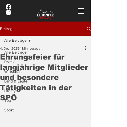
Beitrag
Alle Beiträge
4. Dez. 2025
1 Min. Lesezeit
Alle Beiträge
Ehrungsfeier für
Politik
langjährige Mitglieder
Wirtschaft
und besondere
Land & Leute
Tätigkeiten in der
Lifestyle
SPÖ
Top
Sport