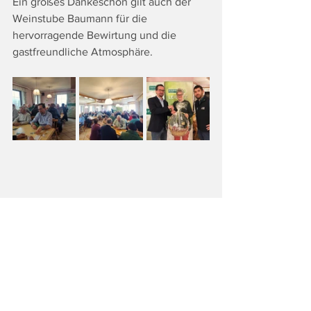
Ein großes Dankeschön gilt auch der 
Weinstube Baumann für die 
hervorragende Bewirtung und die 
gastfreundliche Atmosphäre.
Fotocredit: ÖVP Stadtpartei Leibnitz
Tags:
Top
Politik
Land & Leute
Lifestyle