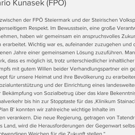
rio Kunasek (FPÖ)
zwischen der FPÖ Steiermark und der Steirischen Volksp
genseitigem Respekt. Im Bewusstsein, eine große Verantw
nehmen, haben wir gemeinsam ein anspruchsvolles Zukun
erarbeitet. Wichtig war es, aufeinander zuzugehen und 
nen Jahre einer gemeinsamen Lösung zuzuführen. Man 
rk, dass es möglich ist, trotz unterschiedlicher inhaltlich
pfs mit gutem Willen beider Verhandlungspartner ein 
ept für unsere Heimat und ihre Bevölkerung zu erarbeit
ozialunterstützung und der Einrichtung eines landesweite
r Bekämpfung von Sozialbetrug über das klare Bekenntni
ualverkehr bis hin zur Stopptaste für das ‚Klinikum Stainac
lan B‘ konnten wir zahlreiche wichtige Inhalte im 
n verankern. Die neue Regierung, getragen von Tatendr
s Land, wird die Herausforderungen der Gegenwart selbs
twendigen Weichen für die Zukunft stellen.“