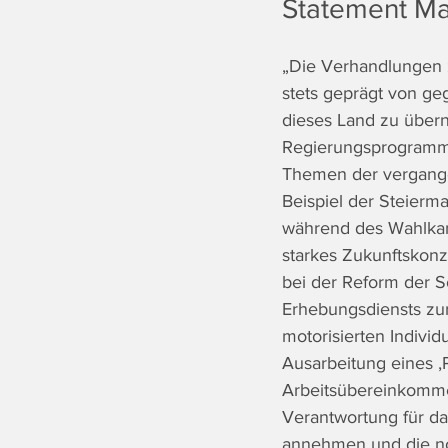
Statement Ma
„Die Verhandlungen 
stets geprägt von ge
dieses Land zu über
Regierungsprogramm 
Themen der vergange
Beispiel der Steierma
während des Wahlkam
starkes Zukunftskonz
bei der Reform der S
Erhebungsdiensts zu
motorisierten Individ
Ausarbeitung eines ‚P
Arbeitsübereinkomme
Verantwortung für da
annehmen und die no