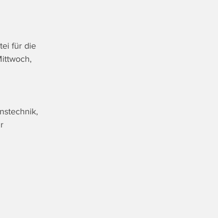
i für die 
ittwoch, 
nstechnik, 
r