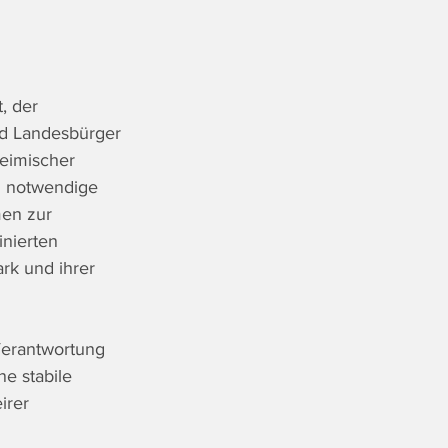
 
, der 
nd Landesbürger 
heimischer 
d notwendige 
en zur 
nierten 
rk und ihrer 
Verantwortung 
e stabile 
irer 