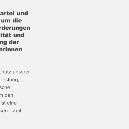
artei und 
 um die 
rderungen 
ität und 
ng der 
erinnen 
chutz unserer 
eistung, 
ische 
um den 
ist eine 
serer Zeit 