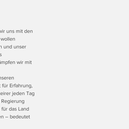
ir uns mit den 
wollen 
n und unser 
s 
ämpfen wir mit 
nseren 
für Erfahrung, 
eirer jeden Tag 
e Regierung 
für das Land 
en – bedeutet 