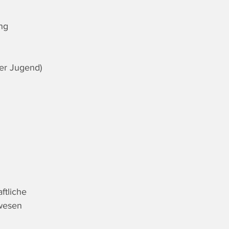
ng
ßer Jugend)
ftliche 
rwesen