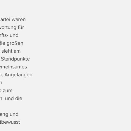
artei waren 
ortung für 
fts- und 
die großen 
sieht am 
er Standpunkte 
gemeinsames 
en. Angefangen 
n 
s zum 
h‘ und die 
ang und 
tbewusst 