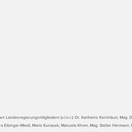
n Landesregierungsmitgliedern (v.l.n.r.): Dr. Karlheinz Kornhäusl, Mag. Dr
ra Eibinger-Miedl, Mario Kunasek, Manuela Khom, Mag. Stefan Hermann,