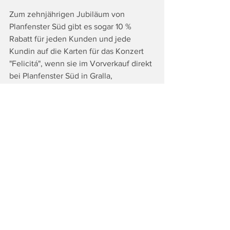
Zum zehnjährigen Jubiläum von 
Planfenster Süd gibt es sogar 10 % 
Rabatt für jeden Kunden und jede 
Kundin auf die Karten für das Konzert 
"Felicitá", wenn sie im Vorverkauf direkt 
bei Planfenster Süd in Gralla, 
Gewerbepark Süd 28 gekauft werden!
Karten für das italienische Highlight 
dieses Sommers sind auch noch bei 
oeticket und im Besucherzentrum 
Grottenhof erhältlich.
Fotocredit: K.K./
Europolis 
Entertainment e.U.
Tags:
Top
Land & Leute