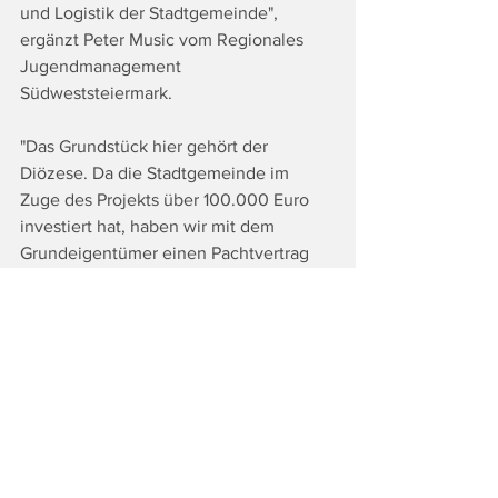
und Logistik der Stadtgemeinde", 
ergänzt Peter Music vom Regionales 
Jugendmanagement 
Südweststeiermark.
"Das Grundstück hier gehört der 
Diözese. Da die Stadtgemeinde im 
Zuge des Projekts über 100.000 Euro 
investiert hat, haben wir mit dem 
Grundeigentümer einen Pachtvertrag 
mit 20-jährigen Verzicht auf Kündigung 
ausgehandelt!", betont Bgm. Michael 
Schumacher, der allen Partnern danken 
möchte, die alle "wie ein Uhrwerk" 
zusammenarbeiten hätten. Besonderen 
Dank sprach er für die permanente 
Betreuung von "wave" Martha Ortner 
und Max Pratter aus.
Damit grüne Flächen statt grauer 