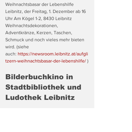
Weihnachtsbasar der Lebenshilfe 
Leibnitz, der Freitag, 1. Dezember ab 16 
Uhr Am Kögel 1-2, 8430 Leibnitz 
Weihnachtsdekorationen, 
Adventkränze, Kerzen, Taschen, 
Schmuck und noch vieles mehr bieten 
wird. (siehe 
auch: 
https://newsroom.leibnitz.at/aufgli
tzern-weihnachtsbasar-der-lebenshilfe/
 )
Bilderbuchkino in 
Stadtbibliothek und 
Ludothek Leibnitz
Ein Bilderbuchkino und einen 
lesepädagogischen Workshop mit dem 
Titel „Robin, kleiner Weihnachtsheld?“ 