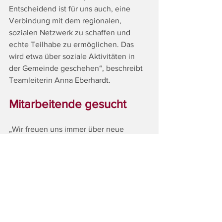
Entscheidend ist für uns auch, eine 
Verbindung mit dem regionalen, 
sozialen Netzwerk zu schaffen und 
echte Teilhabe zu ermöglichen. Das 
wird etwa über soziale Aktivitäten in 
der Gemeinde geschehen“, beschreibt 
Teamleiterin Anna Eberhardt.
Mitarbeitende gesucht
„Wir freuen uns immer über neue 
KollegIinnen mit frischen Ideen und 
Erfahrung in der personenzentrierten 
Arbeit, die an diesem innovativen 
Projekt mitwirken wollen. Aktuell 
suchen wir für den Standort 
Gleinstätten noch Diplomierte 
Gesundheits- und KrankenpflegerInnen 