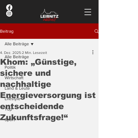
Beitrag
Alle Beiträge
4. Dez. 2025
2 Min. Lesezeit
Alle Beiträge
Khom: „Günstige,
Politik
sichere und
Wirtschaft
nachhaltige
Land & Leute
Energieversorgung ist
Lifestyle
entscheidende
Top
Zukunftsfrage!“
Sport