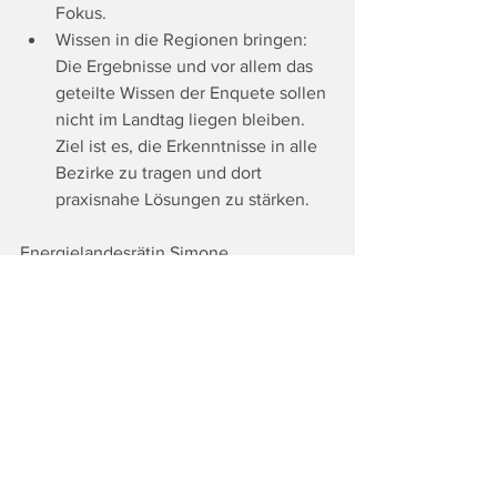
Fokus.
Wissen in die Regionen bringen: 
Die Ergebnisse und vor allem das 
geteilte Wissen der Enquete sollen 
nicht im Landtag liegen bleiben. 
Ziel ist es, die Erkenntnisse in alle 
Bezirke zu tragen und dort 
praxisnahe Lösungen zu stärken.
Energielandesrätin Simone 
Schmiedtbauer fordert mehr 
Verantwortung in der Energiepolitik 
und eine stärkere Unabhängigkeit von 
ausländischen Energielieferungen. Die 
Steiermark setze bereits auf 
Spitzentechnologien für saubere 
Energie. Künftige Investitionen sollen 
verstärkt in regionale Wertschöpfung 
und erneuerbare Energie fließen. 