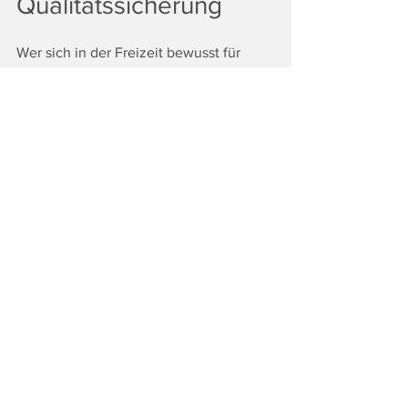
Qualitätssicherung
Wer sich in der Freizeit bewusst für 
einen kinder- und familienfreundlichen 
Betrieb entscheiden möchte, findet mit 
dem Gütesiegel “Kinder- und 
Familienfreundliche Gaststätte” einen 
guten Anhaltspunkt. Das Zertifikat ist 
jeweils für zwei Jahre gültig. In diesem 
Zeitraum werden die Betriebe zur 
Qualitätssicherung vom Kinderbüro 
besucht.
Kinderbüro - Die 
Lobby für Menschen 
bis 14
Als unabhängiger, überparteilicher 