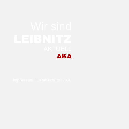
Wir sind
LEIB
NITZ
AKTUELL
 Morgen in der
AKA
stellung TRANSFER
Impressum
I
Datenschutz
I
AGB