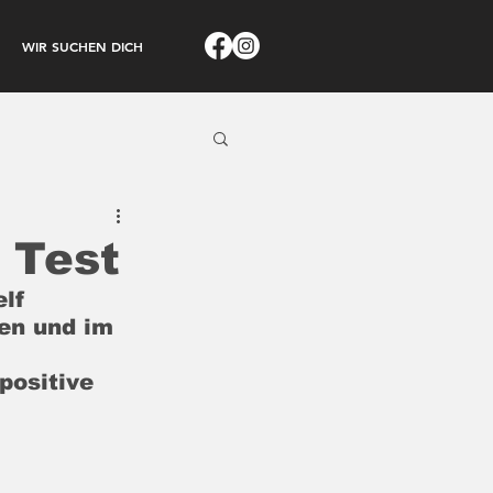
WIR SUCHEN DICH
 Test
lf 
en und im 
positive 