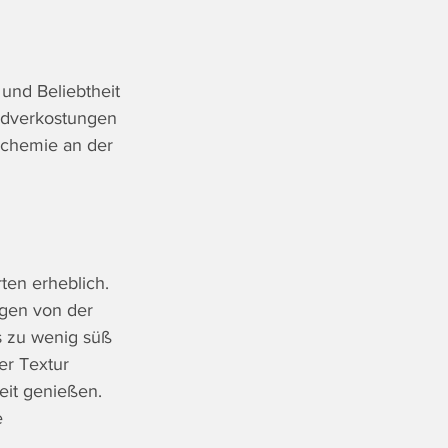
nd Beliebtheit 
ndverkostungen 
lchemie an der 
en erheblich. 
ngen von der 
s zu wenig süß 
r Textur 
eit genießen. 
e 