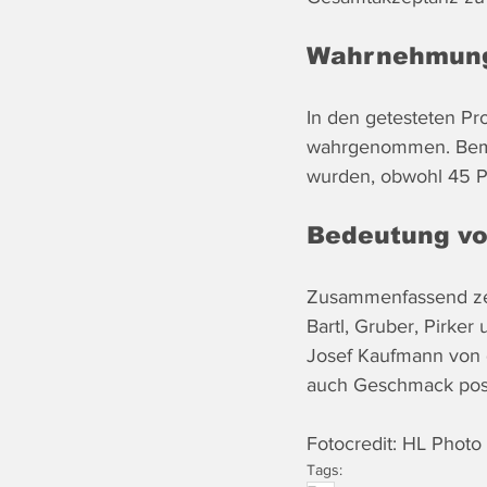
Wahrnehmung
In den getesteten Pr
wahrgenommen. Bemer
wurden, obwohl 45 Pr
Bedeutung v
Zusammenfassend zeig
Bartl, Gruber, Pirke
Josef Kaufmann von d
auch Geschmack posi
Fotocredit: HL Photo
Tags: