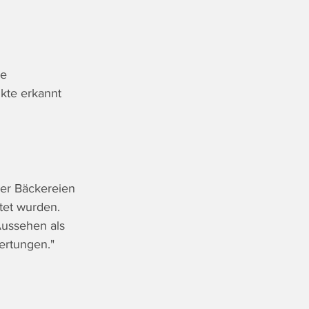
e 
kte erkannt 
er Bäckereien 
tet wurden. 
Aussehen als 
ertungen."