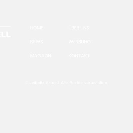
HOME
ÜBER UNS
NEWS
WERBUNG
MAGAZIN
KONTAKT
Ein
Aus
Präsident Andreas
Steinegger:Futtervermittlung
läuft auf Hochtouren
© Leibnitz Aktuell. Alle Rechte vorbehalten.