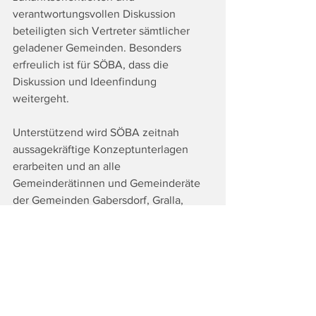
verantwortungsvollen Diskussion 
beteiligten sich Vertreter sämtlicher 
geladener Gemeinden. Besonders 
erfreulich ist für SÖBA, dass die 
Diskussion und Ideenfindung 
weitergeht.
Unterstützend wird SÖBA zeitnah 
aussagekräftige Konzeptunterlagen 
erarbeiten und an alle 
Gemeinderätinnen und Gemeinderäte 
der Gemeinden Gabersdorf, Gralla, 
Heimschuh, Leibnitz, Tillmitsch und 
Wagna übermitteln. SÖBA hat sich auch 
bereit erklärt, an den folgenden 
Beratungen über diese 
Konzeptunterlagen in den einzelnen 
Ausschüssen und 