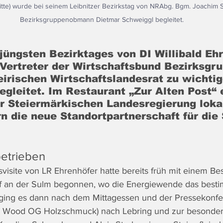
Mitte) wurde bei seinem Leibnitzer Bezirkstag von NRAbg. Bgm. Joachim S
Bezirksgruppenobmann Dietmar Schweiggl begleitet.
jüngsten Bezirktages von DI Willibald Ehr
 Vertreter der Wirtschaftsbund Bezirksgr
eirischen Wirtschaftslandesrat zu wichtig
egleitet. Im Restaurant „Zur Alten Post“ e
er Steiermärkischen Landesregierung loka
n die neue Standortpartnerschaft für die
betrieben
ksvisite von LR Ehrenhöfer hatte bereits früh mit einem B
rf an der Sulm begonnen, wo die Energiewende das best
ing es dann nach dem Mittagessen und der Pressekonfer
dl Wood OG Holzschmuck) nach Lebring und zur besonder