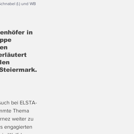
chnabel (l.) und WB 
enhöfer in 
uppe 
en 
rläutert 
len 
 Steiermark.
esuch bei ELSTA-
immte Thema 
nez weiter zu 
s engagierten 