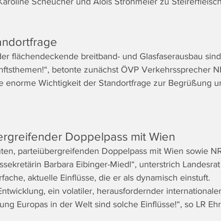
aroline Scheucher und Alois Strohmeier zu Steirerfleisch
andortfrage
 der flächendeckende breitband- und Glasfaserausbau sind
ftsthemen!“, betonte zunächst ÖVP Verkehrssprecher N
 enorme Wichtigkeit der Standortfrage zur Begrüßung un
bergreifender Doppelpass mit Wien
uten, parteiübergreifenden Doppelpass mit Wien sowie N
sekretärin Barbara Eibinger-Miedl“, unterstrich Landesra
ache, aktuelle Einflüsse, die er als dynamisch einstuft.
twicklung, ein volatiler, herausfordernder internationale
g Europas in der Welt sind solche Einflüsse!“, so LR Ehr