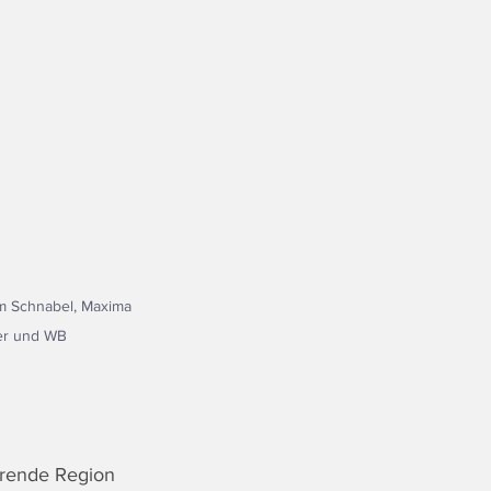
im Schnabel, Maxima 
ter und WB 
erende Region 