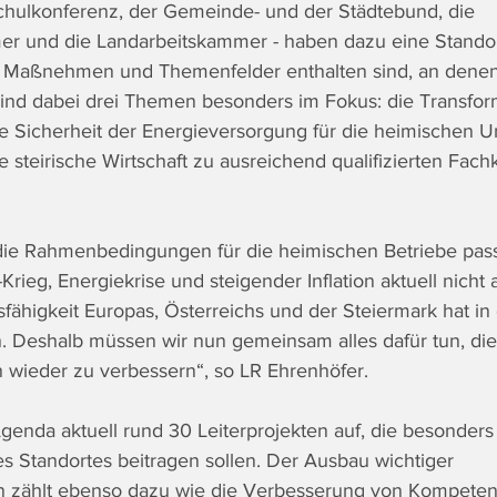
chulkonferenz, der Gemeinde- und der Städtebund, die 
er und die Landarbeitskammer - haben dazu eine Stando
er Maßnehmen und Themenfelder enthalten sind, an denen
 sind dabei drei Themen besonders im Fokus: die Transfor
 die Sicherheit der Energieversorgung für die heimischen
e steirische Wirtschaft zu ausreichend qualifizierten Fachk
s die Rahmenbedingungen für die heimischen Betriebe pass
Krieg, Energiekrise und steigender Inflation aktuell nicht
fähigkeit Europas, Österreichs und der Steiermark hat in 
Deshalb müssen wir nun gemeinsam alles dafür tun, die
ieder zu verbessern“, so LR Ehrenhöfer.
genda aktuell rund 30 Leiterprojekten auf, die besonders
s Standortes beitragen sollen. Der Ausbau wichtiger 
 zählt ebenso dazu wie die Verbesserung von Kompeten