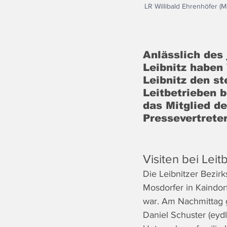
LR Willibald Ehrenhöfer (
Anlässlich des 
Leibnitz haben
Leibnitz den st
Leitbetrieben b
das Mitglied d
Pressevertreter
Visiten bei Leit
Die Leibnitzer Bezir
Mosdorfer in Kaindo
war.
Am Nachmittag g
Daniel Schuster (ey