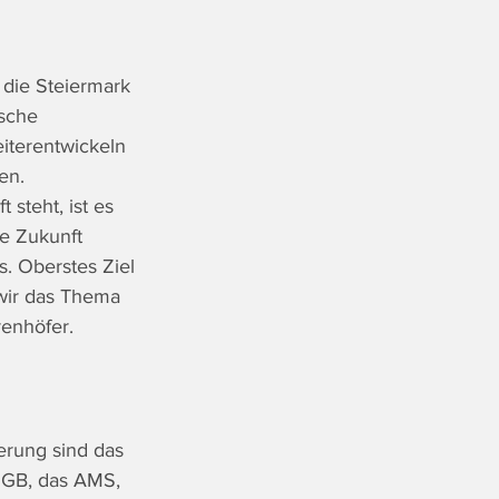
 die Steiermark 
ische 
iterentwickeln 
en.
steht, ist es 
e Zukunft 
s. Oberstes Ziel 
wir das Thema 
renhöfer.
erung sind das 
ÖGB, das AMS, 