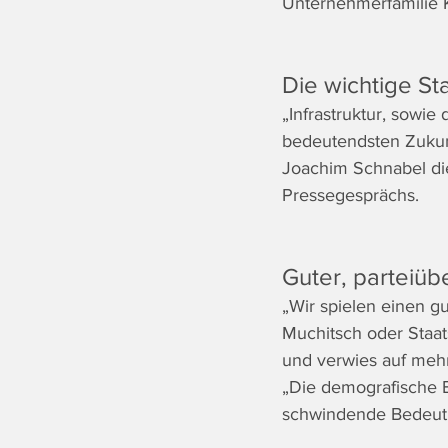
Unternehmerfamilie K
Die wichtige St
„Infrastruktur, sowie
bedeutendsten Zukun
Joachim Schnabel die
Pressegesprächs.
Guter, parteiü
„Wir spielen einen g
Muchitsch oder Staats
und verwies auf mehrf
„Die demografische En
schwindende Bedeutun