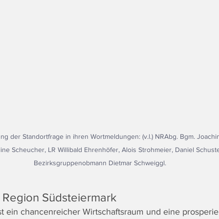
ng der Standortfrage in ihren Wortmeldungen: (v.l.) NRAbg. Bgm. Joach
ine Scheucher, LR Willibald Ehrenhöfer, Alois Strohmeier, Daniel Schus
Bezirksgruppenobmann Dietmar Schweiggl.
 Region Südsteiermark
st ein chancenreicher Wirtschaftsraum und eine prosperi