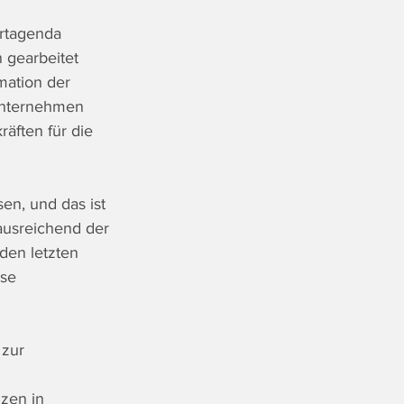
rtagenda 
 gearbeitet 
mation der 
 Unternehmen 
räften für die 
en, und das ist 
 ausreichend der 
den letzten 
se 
 zur 
zen in 