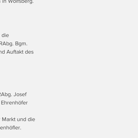
 in Wolfsberg.
 die 
RAbg. Bgm. 
d Auftakt des 
RAbg. Josef 
t Ehrenhöfer 
r Markt und die 
enhöfler.