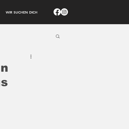
WIR SUCHEN DICH
in
gs