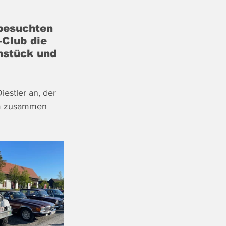
besuchten 
-Club die 
hstück und 
estler an, der 
mm zusammen 