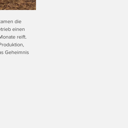
kamen die 
trieb einen 
onate reift. 
Produktion, 
das Geheimnis 