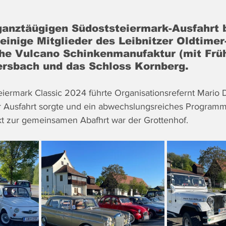
ganztäügigen Südoststeiermark-Ausfahrt 
 einige Mitglieder des Leibnitzer Oldtimer
che Vulcano Schinkenmanufaktur (mit Frü
ersbach und das Schloss Kornberg. 
iermark Classic 2024 führte Organisationsrefernt Mario Di
r Ausfahrt sorgte und ein abwechslungsreiches Progra
unkt zur gemeinsamen Abafhrt war der Grottenhof.