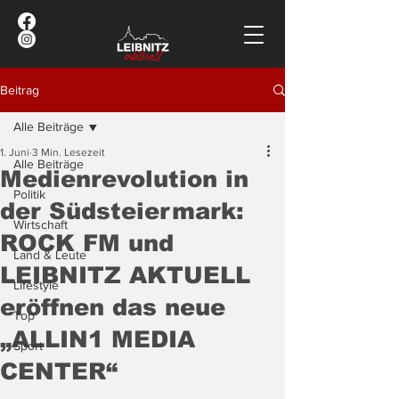
Beitrag
Alle Beiträge
1. Juni
3 Min. Lesezeit
Alle Beiträge
Medienrevolution in
Politik
der Südsteiermark:
Wirtschaft
ROCK FM und
Land & Leute
LEIBNITZ AKTUELL
Lifestyle
eröffnen das neue
Top
„ALLIN1 MEDIA
Sport
CENTER“