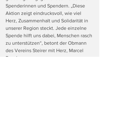
Spenderinnen und Spendern. „Diese 
Aktion zeigt eindrucksvoll, wie viel 
Herz, Zusammenhalt und Solidarität in 
unserer Region steckt. Jede einzelne 
Spende hilft uns dabei, Menschen rasch 
zu unterstützen“, betont der Obmann 
des Vereins Steirer mit Herz, Marcel 
Resch.
Fotocredit: © Baumann
Tags:
Top
Land & Leute
Alle ansehen
Ähnliche Beiträge