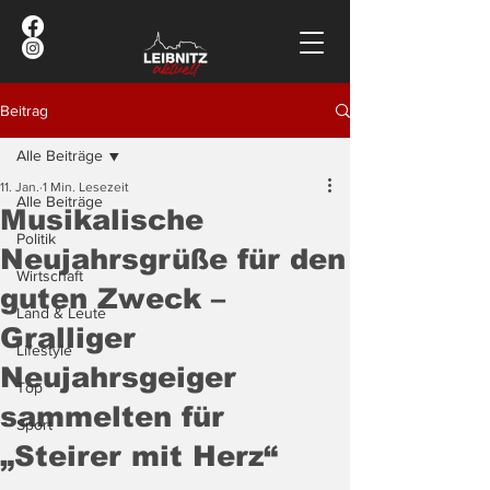
Beitrag
Alle Beiträge
11. Jan.
1 Min. Lesezeit
Alle Beiträge
Musikalische
Politik
Neujahrsgrüße für den
Wirtschaft
guten Zweck –
Land & Leute
Gralliger
Lifestyle
Neujahrsgeiger
Top
sammelten für
Sport
„Steirer mit Herz“