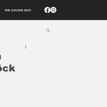
WIR SUCHEN DICH
n
öck