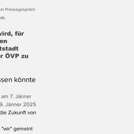
nem Pressegespräch 
ik.
rd, für 
en 
stadt 
er ÖVP zu 
ussen könnte
 am 7. Jänner 
9. Jänner 2025 
die Zukunft von 
 "wir" gemeint 