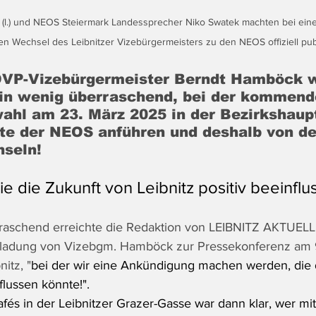
(l.) und NEOS Steiermark Landessprecher Niko Swatek machten bei ei
n Wechsel des Leibnitzer Vizebürgermeisters zu den NEOS offiziell publ
ÖVP-Vizebürgermeister Berndt Hamböck wi
in wenig überraschend, bei der kommend
hl am 23. März 2025 in der Bezirkshaupt
iste der NEOS anführen und deshalb von d
seln!
e die Zukunft von Leibnitz positiv beeinfl
raschend erreichte die Redaktion von LEIBNITZ AKTUELL
ladung von Vizebgm. Hamböck zur Pressekonferenz am 
itz, "
bei der wir eine Ankündigung machen werden, die 
flussen könnte!".
fés in der Leibnitzer Grazer-Gasse war dann klar, wer mit