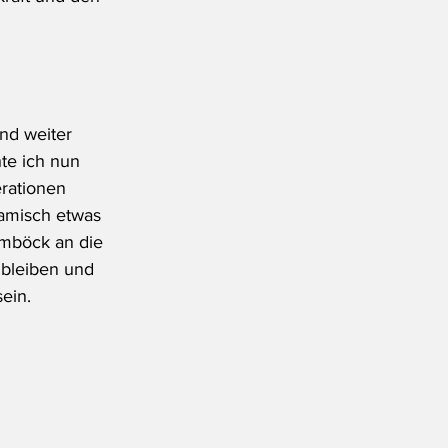
nd weiter 
te ich nun 
erationen 
namisch etwas 
amböck an die 
 bleiben und 
sein.