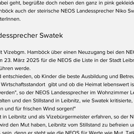
ei geht, begrüßte doch neben den ganz in pink gekleide
böck auch der steirische NEOS Landessprecher Niko Swa
terInnen.
dessprecher Swatek
mit Vizebgm. Hamböck über einen Neuzugang bei den NEO
23. März 2025 für die NEOS die Liste in der Stadt Leibni
führen werde.
 entschieden, ob Kinder die beste Ausbildung und Betre
Wirtschaftsstandort  gibt und ob die Heimat lebenswert is
werden", so der NEOS Landessprecher im Wohnzimmer Lei
lten und den Stillstand in Leibnitz, wie Swatek kritisiert
 und für frischen Wind sorgen!"
in Leibnitz und als Vizebürgermeister erfahren, so der 
ird den Mut haben, Leibnitz vom Stillstand zu befreien u
sein, denn er steht wie die NEOS für Werte wie Mut, Tatk