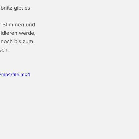
nitz gibt es 
er Stimmen und 
idieren werde, 
a noch bis zum 
sch.
/mp4/file.mp4