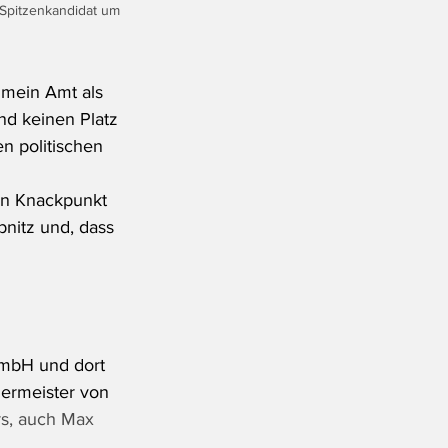
Spitzenkandidat um 
mein Amt als 
d keinen Platz 
n politischen 
en Knackpunkt 
nitz und, dass 
GmbH und dort 
germeister von 
rs, auch Max 