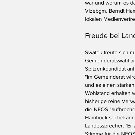
war und worum es dab
Vizebgm. Berndt Ham
lokalen Medienvertre
Freude bei Lan
Swatek freute sich 
Gemeinderatswahl am 
Spitzenkdandidat an
"Im Gemeinderat wird
und es einen starken 
Wohlstand erhalten 
bisherige reine Verwa
die NEOS "aufbrechen
Hamböck sei bekannt 
Landessprecher. "Er w
Stimme für die NEOS 