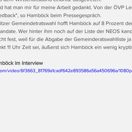
d hat man mir für meine Arbeit gedankt. Von der ÖVP Leib
Feedback", so Hamböck beim Pressegespräch.
bnitzer Gemeindetratswahl hofft Hamböck auf 8 Prozent d
ndate. Wer hinter ihm noch auf der Liste der NEOS kand
cht fest, weil für die Abgabe der Gemeinderatswahlliste j
kt 11 Uhr Zeit sei, äußerst sich Hamböck ein wenig krypti
böck im Interview
ic.com/video/6f3663_81769a1cadf642e893586a56a450696a/1080p