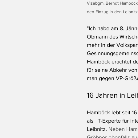
Vizebgm. Berndt Hamböck w
den Einzug in den Leibnit
"Ich habe am 8. Jän
Obmann des Wirtschaf
mehr in der Volkspart
Gesinnungsgemeinsch
Hamböck erachtet de
für seine Abkehr von
man gegen VP-Größe
16 Jahren in Lei
Hamböck lebt seit 16
als  IT-Experte für 
Leibnitz. 
Neben Hambö
Gröbner ebenfalls au