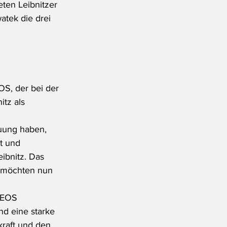
ten Leibnitzer 
tek die drei 
S, der bei der 
tz als 
uung haben, 
t und 
bnitz. Das 
e, möchten nun 
NEOS 
nd eine starke 
raft und den 