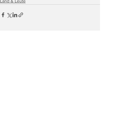
Land & Leute
Alle ansehen
Ähnliche Beiträge