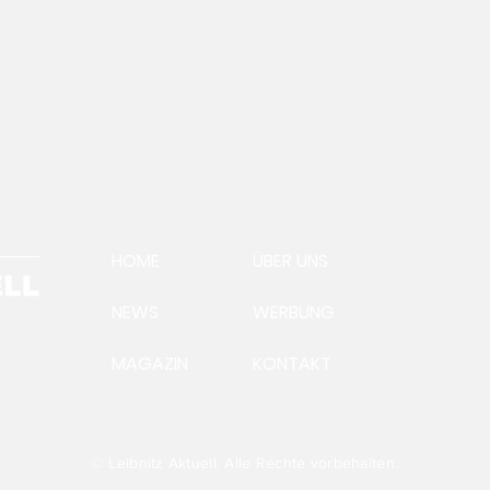
HOME
ÜBER UNS
NEWS
WERBUNG
MAGAZIN
KONTAKT
Ein
Aus
Präsident Andreas
Steinegger:Futtervermittlung
läuft auf Hochtouren
© Leibnitz Aktuell. Alle Rechte vorbehalten.