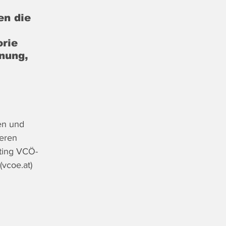
en die 
rie 
nung, 
en und 
eren 
ting VCÖ-
(
vcoe.at
)