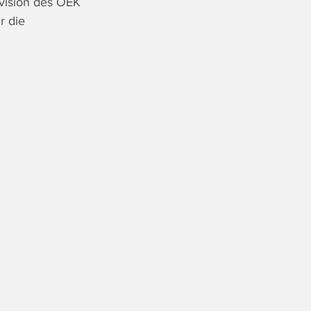
vision des ÖEK
r die 