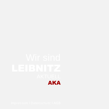
Wir sind
LEIB
NITZ
AKTUELL
 Morgen in der
AKA
stellung TRANSFER
Impressum
I
Datenschutz
I
AGB