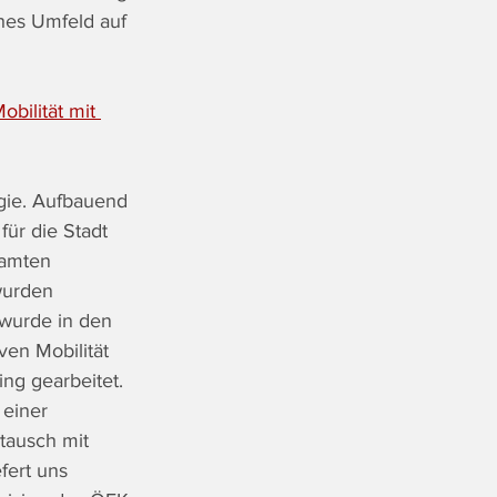
ches Umfeld auf 
bilität mit 
egie. Aufbauend 
ür die Stadt 
samten 
wurden 
 wurde in den 
ven Mobilität 
g gearbeitet. 
einer 
ausch mit 
fert uns 