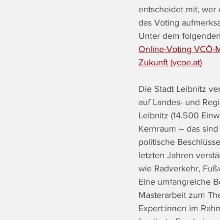
entscheidet mit, wer
das Voting aufmerk
Unter dem folgenden 
Online-Voting VCÖ-Mob
Zukunft (
vcoe.at
)
Die Stadt Leibnitz ve
auf Landes- und Regio
Leibnitz (14.500 Ein
Kernraum – das sind 
politische Beschlüsse
letzten Jahren verstä
wie Radverkehr, Fußv
Eine umfangreiche Be
Masterarbeit zum Th
Expert:innen im Rahm