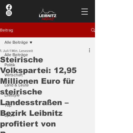
Beitrag
Alle Beiträge
1. Juli
1 Min. Lesezeit
Alle Beiträge
Steirische
Politik
Volkspartei: 12,95
Wirtschaft
Millionen Euro für
Land & Leute
steirische
Lifestyle
Landesstraßen –
Top
Bezirk Leibnitz
Sport
profitiert von