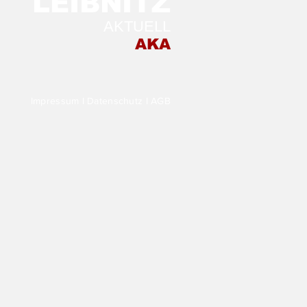
LEIB
NITZ
AKTUELL
 ersten Mal auf der
AKA
irischen Weinwoche:
ngut-
chenschank
neiderannerl!
Impressum
I
Datenschutz
I
AGB