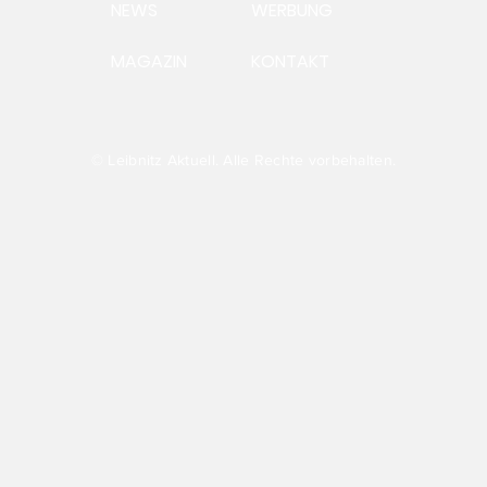
NEWS
WERBUNG
MAGAZIN
KONTAKT
Ein Morgen in der
Zum
Ausstellung TRANSFER
ste
Wei
Bus
Sch
© Leibnitz Aktuell. Alle Rechte vorbehalten.