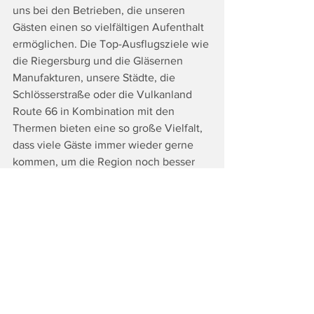
uns bei den Betrieben, die unseren 
Gästen einen so vielfältigen Aufenthalt 
ermöglichen. Die Top-Ausflugsziele wie 
die Riegersburg und die Gläsernen 
Manufakturen, unsere Städte, die 
Schlösserstraße oder die Vulkanland 
Route 66 in Kombination mit den 
Thermen bieten eine so große Vielfalt, 
dass viele Gäste immer wieder gerne 
kommen, um die Region noch besser 
kennenzulernen und die Kulinarik zu 
genießen“, ist Sonja Skalnik, die 
Vorsitzende des Tourismusverbandes 
Thermen- & Vulkanland, überzeugt. 
Und Skalnik verrät: „Ganz Österreich 
darf sich schon auf unsere neue 
Werbekampagne freuen, die wieder zu 
einem echten Hingucker und neue 
Gäste zu uns bringen wird!“