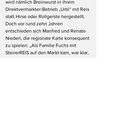
wird nämlich Breinwurst in ihrem 
Direktvermarkter-Betrieb „Urbi“ mit Reis 
statt Hirse oder Rollgerste hergestellt. 
Doch vor rund zehn Jahren 
entschieden sich Manfred und Renate 
Niederl, die regionale Karte konsequent 
zu spielen: „Als Familie Fuchs mit 
SteirerREIS auf den Markt kam, war klar, 
dass wir auch hier auf heimische 
Produkte setzen, selbst wenn die 
Herstellung teurer für uns wird.“ So 
entstand die „SteirerREIS-Wurst by Urbi 
& Fuchs“, eine Innovation, die Tradition 
und Regionalität vereint. Die 
SteirerREIS-Wurst ist heute ein 
Bestseller und macht bereits ein Drittel 
des imposanten Wurstsortiments der 
Niederls aus. Unter anderem stellt die 
Familie 14 verschiedene Wurstsorten 