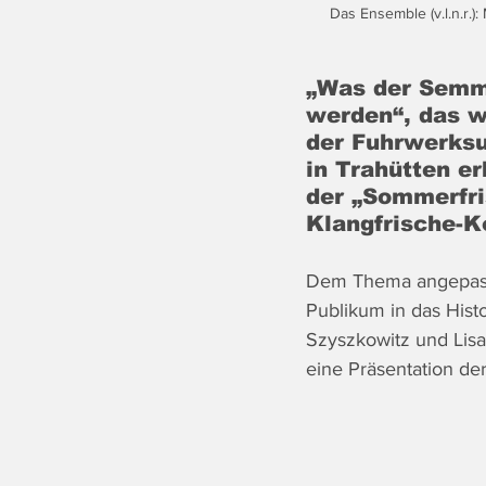
Das Ensemble (v.l.n.r.)
„Was der Semmer
werden“, das w
der Fuhrwerksu
in Trahütten e
der „Sommerfri
Klangfrische-K
Dem Thema angepasst
Publikum in das Hist
Szyszkowitz und Lisa
eine Präsentation de