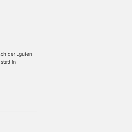
ach der „guten 
tatt in 