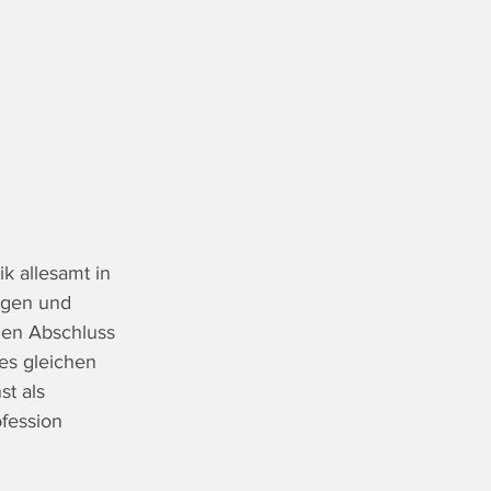
k allesamt in 
igen und 
den Abschluss 
es gleichen 
t als 
fession 