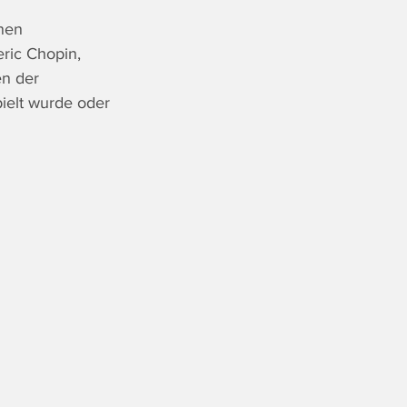
nen 
ric Chopin, 
n der 
ielt wurde oder 