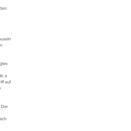
den.
auseln
r:
gtes
t. a
ff auf
e
 Der
nach