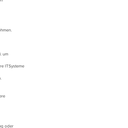
nehmen.
B. um
ere ITSysteme
.
ere
ng oder