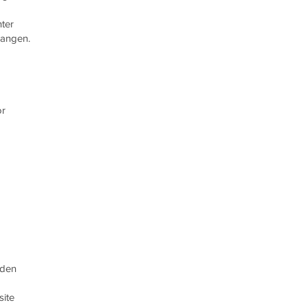
nter
langen.
or
rden
site