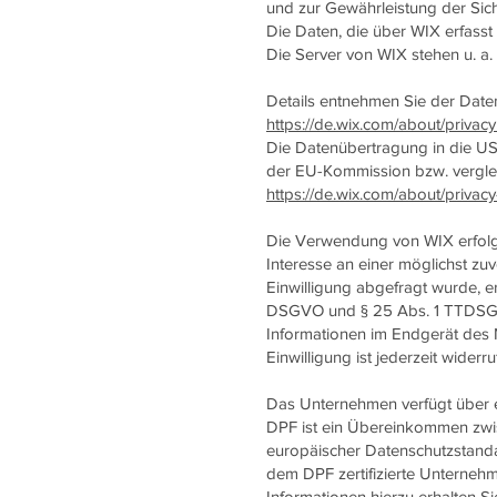
und zur Gewährleistung der Sich
Die Daten, die über WIX erfass
Die Server von WIX stehen u. a.
Details entnehmen Sie der Date
https://de.wix.com/about/privacy
Die Datenübertragung in die USA
der EU-Kommission bzw. vergleic
https://de.wix.com/about/privac
Die Verwendung von WIX erfolgt 
Interesse an einer möglichst zu
Einwilligung abgefragt wurde, erf
DSGVO und § 25 Abs. 1 TTDSG, s
Informationen im Endgerät des N
Einwilligung ist jederzeit widerru
Das Unternehmen verfügt über e
DPF ist ein Übereinkommen zwi
europäischer Datenschutzstanda
dem DPF zertifizierte Unternehm
Informationen hierzu erhalten S