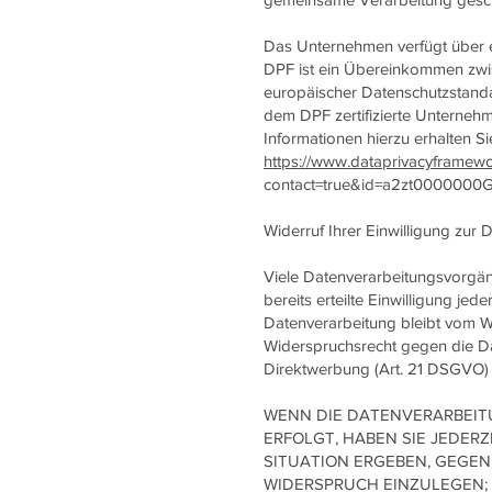
Das Unternehmen verfügt über e
DPF ist ein Übereinkommen zwi
europäischer Datenschutzstanda
dem DPF zertifizierte Unternehm
Informationen hierzu erhalten S
https://www.dataprivacyframewor
contact=true&id=a2zt0000000
Widerruf Ihrer Einwilligung zur
Viele Datenverarbeitungsvorgäng
bereits erteilte Einwilligung je
Datenverarbeitung bleibt vom Wi
Widerspruchsrecht gegen die D
Direktwerbung (Art. 21 DSGVO)
WENN DIE DATENVERARBEITUN
ERFOLGT, HABEN SIE JEDERZ
SITUATION ERGEBEN, GEGE
WIDERSPRUCH EINZULEGEN; 