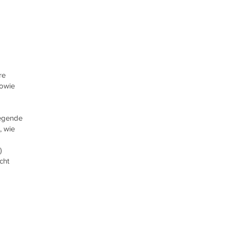
re
sowie
iegende
, wie
)
cht