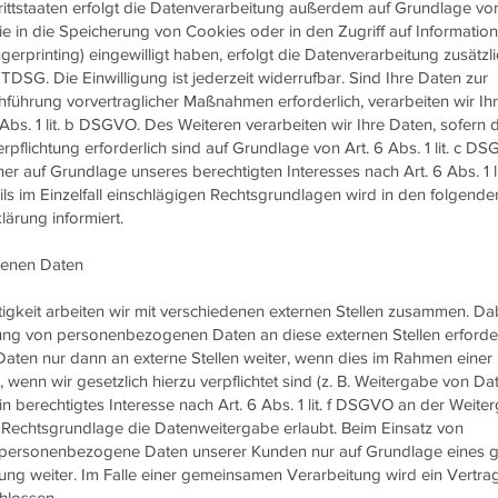
ttstaaten erfolgt die Datenverarbeitung außerdem auf Grundlage von
ie in die Speicherung von Cookies oder in den Zugriff auf Information
ngerprinting) eingewilligt haben, erfolgt die Datenverarbeitung zusätzl
DSG. Die Einwilligung ist jederzeit widerrufbar. Sind Ihre Daten zur
hführung vorvertraglicher Maßnahmen erforderlich, verarbeiten wir Ih
Abs. 1 lit. b DSGVO. Des Weiteren verarbeiten wir Ihre Daten, sofern 
erpflichtung erforderlich sind auf Grundlage von Art. 6 Abs. 1 lit. c D
r auf Grundlage unseres berechtigten Interesses nach Art. 6 Abs. 1 lit
s im Einzelfall einschlägigen Rechtsgrundlagen wird in den folgende
ärung informiert.
enen Daten
igkeit arbeiten wir mit verschiedenen externen Stellen zusammen. Da
tlung von personenbezogenen Daten an diese externen Stellen erforder
en nur dann an externe Stellen weiter, wenn dies im Rahmen einer
t, wenn wir gesetzlich hierzu verpflichtet sind (z. B. Weitergabe von Da
n berechtigtes Interesse nach Art. 6 Abs. 1 lit. f DSGVO an der Weite
Rechtsgrundlage die Datenweitergabe erlaubt. Beim Einsatz von
 personenbezogene Daten unserer Kunden nur auf Grundlage eines g
ung weiter. Im Falle einer gemeinsamen Verarbeitung wird ein Vertra
hlossen.