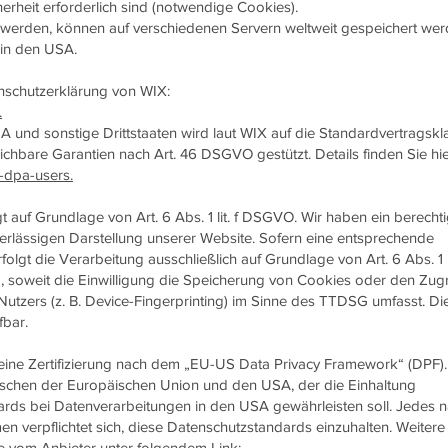
erheit erforderlich sind (notwendige Cookies).
t werden, können auf verschiedenen Servern weltweit gespeichert wer
 in den USA.
nschutzerklärung von WIX:
.
 und sonstige Drittstaaten wird laut WIX auf die Standardvertragskl
hbare Garantien nach Art. 46 DSGVO gestützt. Details finden Sie hie
y-dpa-users.
auf Grundlage von Art. 6 Abs. 1 lit. f DSGVO. Wir haben ein berechti
verlässigen Darstellung unserer Website. Sofern eine entsprechende
olgt die Verarbeitung ausschließlich auf Grundlage von Art. 6 Abs. 1 li
oweit die Einwilligung die Speicherung von Cookies oder den Zugri
utzers (z. B. Device-Fingerprinting) im Sinne des TTDSG umfasst. Di
fbar.
ine Zertifizierung nach dem „EU-US Data Privacy Framework“ (DPF).
schen der Europäischen Union und den USA, der die Einhaltung
rds bei Datenverarbeitungen in den USA gewährleisten soll. Jedes 
en verpflichtet sich, diese Datenschutzstandards einzuhalten. Weitere
ie vom Anbieter unter folgendem Link: