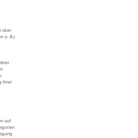
n über
n o. Ä.)
eiben
in
,
 Ihrer
en auf
tegorien
tragung