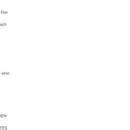
 Der
nach
 eine
REN
TES