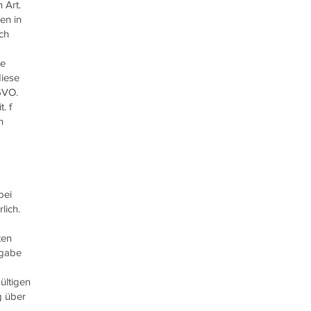
 Art.
en in
ich
re
diese
SGVO.
. f
n
bei
lich.
ten
rgabe
ültigen
g über