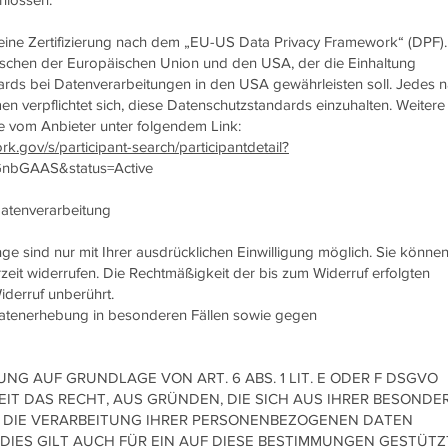
ine Zertifizierung nach dem „EU-US Data Privacy Framework“ (DPF).
schen der Europäischen Union und den USA, der die Einhaltung
rds bei Datenverarbeitungen in den USA gewährleisten soll. Jedes 
en verpflichtet sich, diese Datenschutzstandards einzuhalten. Weitere
ie vom Anbieter unter folgendem Link:
k.gov/s/participant-search/participantdetail?
GnbGAAS&status=Active
 Datenverarbeitung
e sind nur mit Ihrer ausdrücklichen Einwilligung möglich. Sie können
derzeit widerrufen. Die Rechtmäßigkeit der bis zum Widerruf erfolgten
derruf unberührt.
atenerhebung in besonderen Fällen sowie gegen
G AUF GRUNDLAGE VON ART. 6 ABS. 1 LIT. E ODER F DSGVO
EIT DAS RECHT, AUS GRÜNDEN, DIE SICH AUS IHRER BESONDE
N DIE VERARBEITUNG IHRER PERSONENBEZOGENEN DATEN
DIES GILT AUCH FÜR EIN AUF DIESE BESTIMMUNGEN GESTÜTZ