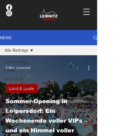
NEWS
Alle Beiträge
Alle Beiträge
3 Min. Lesezeit
Politik
Wirtschaft
Land & Leute
Land & Leute
Lifestyle
Sommer-Opening in
Top
Loipersdorf: Ein
Sport
Wochenende voller VIPs –
und ein Himmel voller