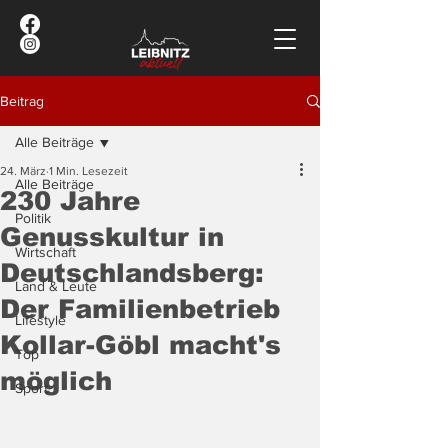
Beitrag
Alle Beiträge
24. März
1 Min. Lesezeit
Alle Beiträge
230 Jahre
Politik
Genusskultur in
Wirtschaft
Deutschlandsberg:
Land & Leute
Der Familienbetrieb
Lifestyle
Kollar-Göbl macht's
Top
möglich
Sport