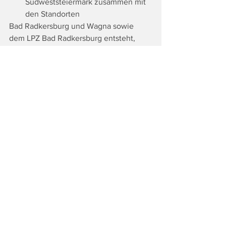
Südweststeiermark zusammen mit 
den Standorten
Bad Radkersburg und Wagna sowie 
dem LPZ Bad Radkersburg entsteht, 
neuer
Name: LKH Südweststeiermark, 
Standort Deutschlandsberg.
Heute sind am LKH-Standort 
Deutschlandsberg 478 
Mitarbeiter:innen beschäftigt. Rund
7800 Patient:innen wurden im Jahr 
2024 stationär betreut, rund 33.500 
ambulant.