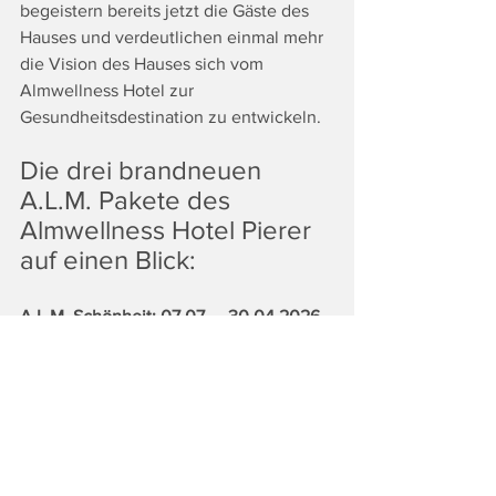
begeistern bereits jetzt die Gäste des 
Hauses und verdeutlichen einmal mehr 
die Vision des Hauses sich vom 
Almwellness Hotel zur 
Gesundheitsdestination zu entwickeln.
Die drei brandneuen 
A.L.M. Pakete des 
Almwellness Hotel Pierer 
auf einen Blick:
A.L.M. Schönheit: 07.07. – 30.04.2026
3 Übernachtungen im 
Doppelzimmer Alm Pur
Buffetfrühstück, Mittagssnacks & 5-
gängiges Abendmenü
1 x Gesichts-Behandlung "Blossom 
Ageless" (80 min)