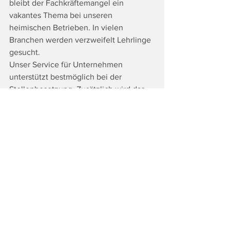
bleibt der Fachkräftemangel ein 
vakantes Thema bei unseren 
heimischen Betrieben. In vielen 
Branchen werden verzweifelt Lehrlinge 
gesucht.
Unser Service für Unternehmen 
unterstützt bestmöglich bei der 
Stellenbesetzung. Zusätzlich wird das 
Förderangebot der arbeitsplatznahen 
Qualifizierung spezielle an den Betrieb 
angepasst und somit neue passende 
MitarbeiterInnen gewonnen werden", 
berichtet AMS Leiterin Gürtl.
Am 18. Oktober findet mit Beteiligung 
des AMS wieder die Bildungsmesse von 
9 bis 16 Uhr in der Reinhold-Heidinger-
Sporthalle Leibnitz statt. Junge 
interessierte Menschen haben hier 
ausrechend die Möglichkeit, sich über 