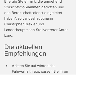
Energie Steiermark, die umgehend 
Vorsichtsmaßnahmen getroffen und 
den Bereitschaftsdienst eingeleitet 
haben", so Landeshauptmann 
Christopher Drexler und 
Landeshauptmann-Stellvertreter Anton 
Lang.
Die aktuellen 
Empfehlungen
Achten Sie auf winterliche 
Fahrverhältnisse, passen Sie Ihren 
Fahrstil an und vermeiden Sie bei 
schlechten Straßenverhältnissen 
unnötige Autofahrten!
Informieren Sie sich unter 
www.hochwasser.steiermark.at
über die Möglichkeit, effektive 