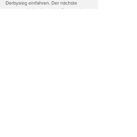
Derbysieg einfahren. Der nächste 
unvergessliche Abend im Sportstadion 
Allerheiligen ist garantiert.
Das Spiel findet am Freitag, dem 22. 
Mai um 19:00 Uhr im Sportstadion 
Allerheiligen statt.
Fotocredits: Johann Stückler
Tags:
Top
Land & Leute
Alle ansehen
Ähnliche Beiträge