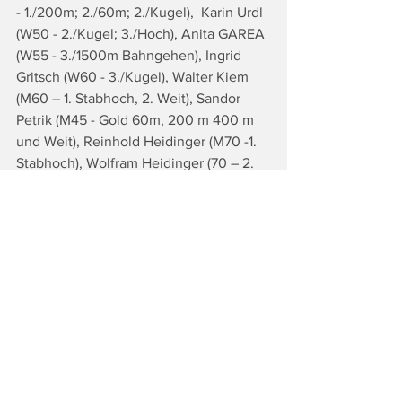
- 1./200m; 2./60m; 2./Kugel),  Karin Urdl 
(W50 - 2./Kugel; 3./Hoch), Anita GAREA 
(W55 - 3./1500m Bahngehen), Ingrid 
Gritsch (W60 - 3./Kugel), Walter Kiem 
(M60 – 1. Stabhoch, 2. Weit), Sandor 
Petrik (M45 - Gold 60m, 200 m 400 m 
und Weit), Reinhold Heidinger (M70 -1. 
Stabhoch), Wolfram Heidinger (70 – 2. 
Stabhoch), Heinrich Geiger (M65 – 2. 
Kugel), Markus Perner (M35 – 2. 200 m, 
2. Weit, 3. 60 m), Walter Vogel (M55 – 
3. 400 m), Kevin Lahmer (M40 – Bronze 
für 60 m, 200 m und Weit) sorgten 
dafür, dass die SU Leibnitz derzeit auf 
dem 3. Rang im Österreichischen Cup 
der Masters liegt.
Fotocredits: © ÖLV / Alfred Nevsimal
Tags: