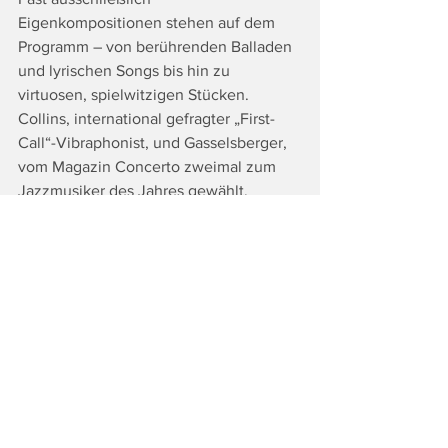
Eigenkompositionen stehen auf dem 
Programm – von berührenden Balladen 
und lyrischen Songs bis hin zu 
virtuosen, spielwitzigen Stücken. 
Collins, international gefragter „First-
Call“-Vibraphonist, und Gasselsberger, 
vom Magazin Concerto zweimal zum 
Jazzmusiker des Jahres gewählt, 
bewegen sich dabei souverän zwischen 
Jazz und klassischer Klangästhetik.
Informationen und Eintrittskarten bei 
LeibnitzKULRT, T 03452 76506, 
webshop 
leibnitzkult.at
Fotocredits: Bostjan Lipar (HELP! A 
Beatles Tribute), Julia Gold („Songs 
from the Treehouse“)