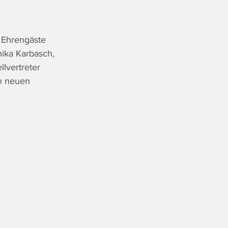
 Ehrengäste 
nika Karbasch, 
lvertreter 
n neuen 