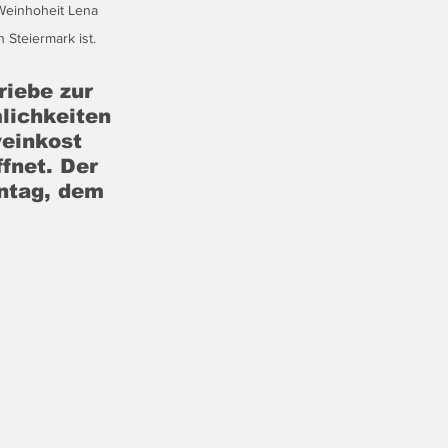
 Weinhoheit Lena 
 Steiermark ist.
iebe zur 
lichkeiten 
weinkost 
fnet. Der 
ntag, dem 