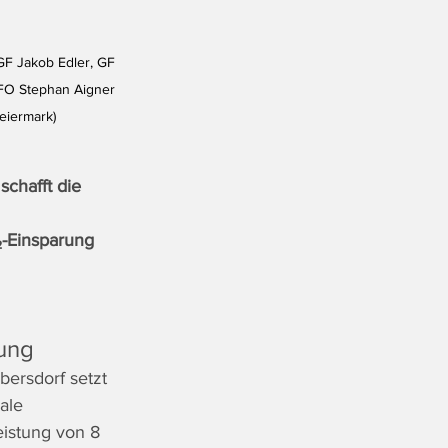
 GF Jakob Edler, GF 
CFO Stephan Aigner 
eiermark) 
chafft die 
-Einsparung 
ung 
ersdorf setzt 
ale 
istung von 8 