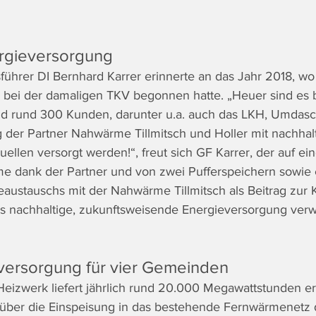
ergieversorgung
führer DI Bernhard Karrer erinnerte an das Jahr 2018, wo
ei der damaligen TKV begonnen hatte. „Heuer sind es b
d rund 300 Kunden, darunter u.a. auch das LKH, Umdasch
g der Partner Nahwärme Tillmitsch und Holler mit nachha
ellen versorgt werden!“, freut sich GF Karrer, der auf eine
e dank der Partner und von zwei Pufferspeichern sowie 
ustauschs mit der Nahwärme Tillmitsch als Beitrag zur K
 nachhaltige, zukunftsweisende Energieversorgung verwe
ersorgung für vier Gemeinden
eizwerk liefert jährlich rund 20.000 Megawattstunden e
über die Einspeisung in das bestehende Fernwärmenetz