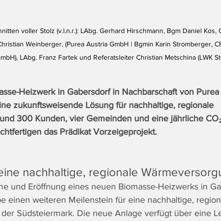
tten voller Stolz (v.l.n.r.): LAbg. Gerhard Hirschmann, Bgm Daniel Kos,
ristian Weinberger, (Purea Austria GmbH | Bgmin Karin Stromberger, 
GmbH), LAbg. Franz Fartek und Referatsleiter Christian Metschina (LWK St
se-Heizwerk in Gabersdorf in Nachbarschaft von Purea s
ne zukunftsweisende Lösung für nachhaltige, regionale 
nd 300 Kunden, vier Gemeinden und eine jährliche CO₂
htfertigen das Prädikat Vorzeigeprojekt.
 eine nachhaltige, regionale Wärmeversorg
me und Eröffnung eines neuen Biomasse-Heizwerks in Gab
e einen weiteren Meilenstein für eine nachhaltige, region
er Südsteiermark. Die neue Anlage verfügt über eine Le