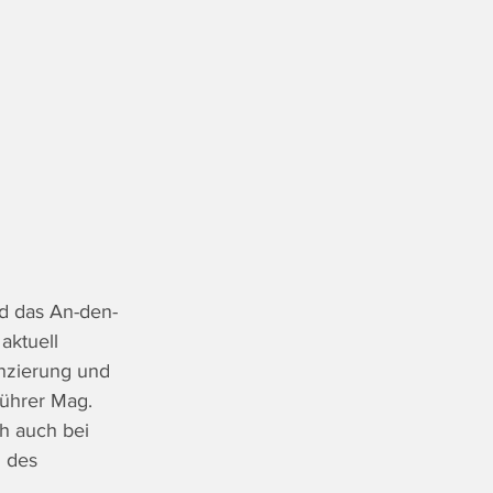
d das An-den-
aktuell 
anzierung und 
ührer Mag. 
h auch bei 
 des 