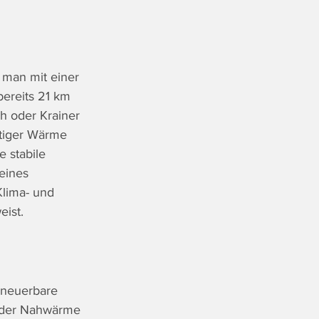
 man mit einer 
ereits 21 km 
 oder Krainer 
ltiger Wärme 
 stabile 
eines 
lima- und 
ist.
rneuerbare 
 der Nahwärme 