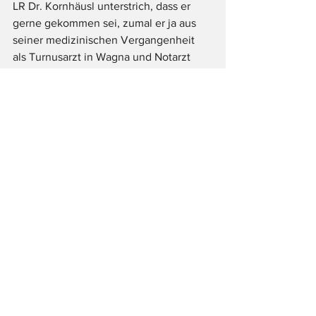
LR Dr. Kornhäusl unterstrich, dass er 
gerne gekommen sei, zumal er ja aus 
seiner medizinischen Vergangenheit 
als Turnusarzt in Wagna und Notarzt 
eine besondere Verbindung zur Region 
pflege. "Alle haben hier heute Sonne im 
Herzen. Ich gratuliere Daniel zum 
Projekt, den ich als Turnusarzt und 
lieben Freund und schon länger kenne. 
Es ist wichtig, ihn hier zu haben. Er ist 
nicht nur ein herausragender Arzt ist, 
sondern was ihn zusätzlich auszeichnet 
ist die Grundvoraussetzung seiner 
ärztlichen Tätigkeit, dass er die 
Menschen mag. Daniel ist eine große 
Persönlichkeit und ein Lotto Jackpot für 
Bgm. Stromberger und die 
Bevölkerung!", lobte der 
Gesundheitslandesrat.