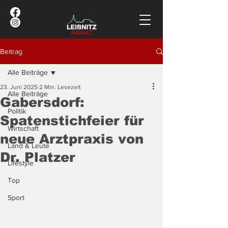
Beitrag
Alle Beiträge
23. Juni 2025
2 Min. Lesezeit
Alle Beiträge
Gabersdorf:
Politik
Spatenstichfeier für
Wirtschaft
neue Arztpraxis von
Land & Leute
Dr. Platzer
Lifestyle
Top
Sport