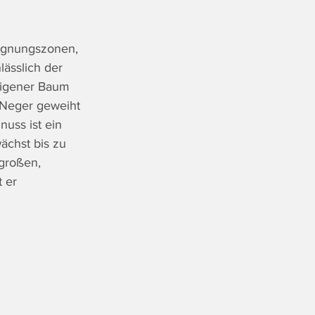
gegnungszonen, 
ässlich der 
eigener Baum 
 Neger geweiht 
uss ist ein 
ächst bis zu 
großen, 
 er 