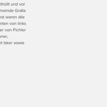
thüllt und vor 
meinde Gralla 
st waren alle 
nten von links 
r von Pichler 
ner, 
t Isker sowie 