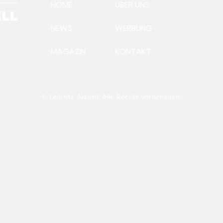
HOME
ÜBER UNS
NEWS
WERBUNG
MAGAZIN
KONTAKT
Ein Morgen in der
Zum
Ausstellung TRANSFER
ste
Wei
Bus
Sch
© Leibnitz Aktuell. Alle Rechte vorbehalten.