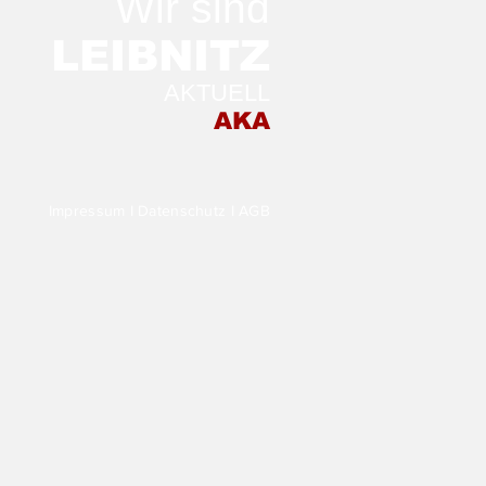
Wir sind
LEIB
NITZ
AKTUELL
 ersten Mal auf der
AKA
irischen Weinwoche:
ngut-
chenschank
neiderannerl!
Impressum
I
Datenschutz
I
AGB