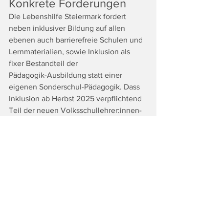
Konkrete Forderungen
Die Lebenshilfe Steiermark fordert 
neben inklusiver Bildung auf allen 
ebenen auch barrierefreie Schulen und 
Lernmaterialien, sowie Inklusion als 
fixer Bestandteil der 
Pädagogik-Ausbildung statt einer 
eigenen Sonderschul-Pädagogik. Dass 
Inklusion ab Herbst 2025 verpflichtend 
Teil der neuen Volksschullehrer:innen-
Ausbildung ist, wird ausdrücklich 
begrüßt. Zudem soll ein inklusiver 
Bildungscampus das gemeinsame 
Lernen von Kindern mit und ohne 
Behinderung ermöglichen – in vielen 
Fächern miteinander, in anderen nach
ihren Stärken gefördert. 
Fotocredits: K.K. 