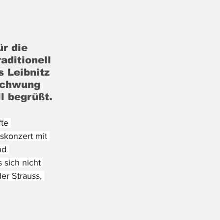
r die 
aditionell 
 Leibnitz 
Schwung 
l begrüßt.
te 
skonzert mit 
nd 
 sich nicht 
r Strauss, 