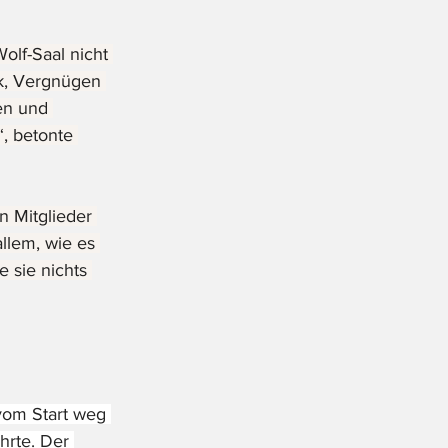
lf-Saal nicht 
k, Vergnügen 
en und 
, betonte 
 Mitglieder 
llem, wie es 
 sie nichts 
vom Start weg 
hrte. Der 