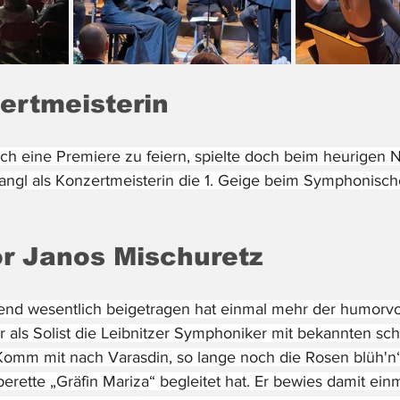
ertmeisterin
h eine Premiere zu feiern, spielte doch beim heurigen 
tangl als Konzertmeisterin die 1. Geige beim Symphonisc
or Janos Mischuretz
d wesentlich beigetragen hat einmal mehr der humorvo
r als Solist die Leibnitzer Symphoniker mit bekannten sc
omm mit nach Varasdin, so lange noch die Rosen blüh'n“
ette „Gräfin Mariza“ begleitet hat. Er bewies damit ein