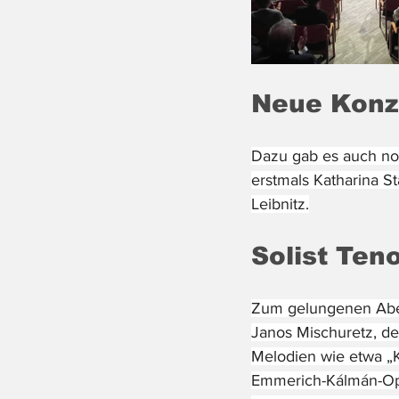
Neue Konz
Dazu gab es auch noc
erstmals Katharina S
Leibnitz.
Solist Ten
Zum gelungenen Aben
Janos Mischuretz, de
Melodien wie etwa „K
Emmerich-Kálmán-Oper