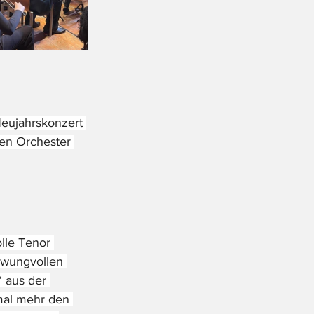
Neujahrskonzert 
hen Orchester 
lle Tenor 
hwungvollen 
 aus der 
mal mehr den 