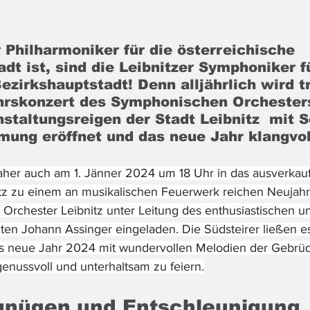
 Philharmoniker für die österreichische 
t ist, sind die Leibnitzer Symphoniker fü
ezirkshauptstadt! Denn alljährlich wird tr
rskonzert des Symphonischen Orchesters
nstaltungsreigen der Stadt Leibnitz  mit 
mmung eröffnet und das neue Jahr klangvol
daher auch am 1. Jänner 2024 um 18 Uhr in das ausverkauf
tz zu einem an musikalischen Feuerwerk reichen Neujahr
rchester Leibnitz unter Leitung des enthusiastischen u
ten Johann Assinger eingeladen. Die Südsteirer ließen es
s neue Jahr 2024 mit wundervollen Melodien der Gebrüde
genussvoll und unterhaltsam zu feiern.
rgnügen und Entschleunigung