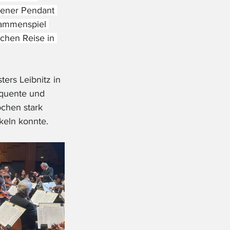
iener Pendant 
ammenspiel 
schen Reise in 
ers Leibnitz in 
quente und 
chen stark 
keln konnte.