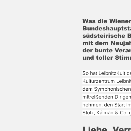
Was die Wiener
Bundeshauptstad
südsteirische B
mit dem Neujah
der bunte Vera
und toller Sti
So hat LeibnitzKult 
Kulturzentrum Leibni
dem Symphonischen O
mitreißenden Dirigen
nehmen, den Start in
Stolz, Kálmán & Co. 
Liebe, Ve