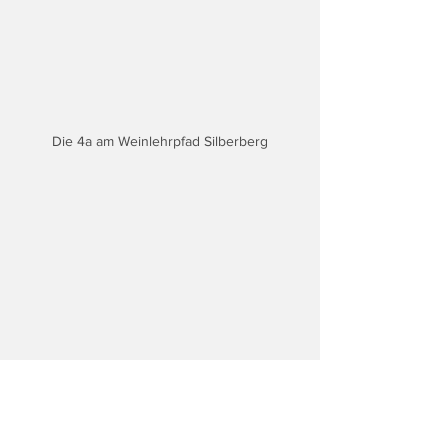
Die 4a am Weinlehrpfad Silberberg
Die 4b beim Klettern im Jufa Graz